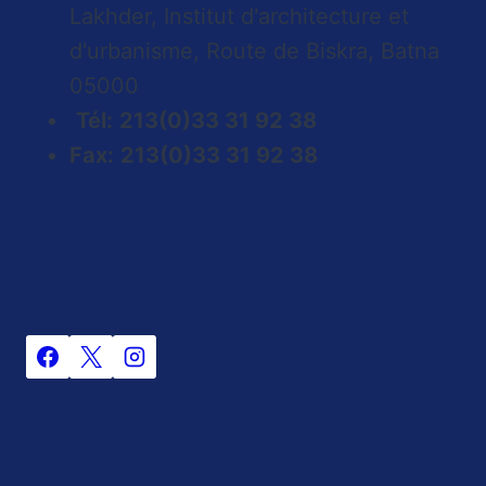
Lakhder, Institut d'architecture et
d'urbanisme, Route de Biskra, Batna
05000
Tél:
213(0)33 31 92 38
Fax:
213(0)33 31 92 38